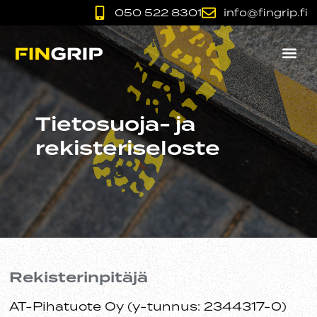
050 522 8301
info@fingrip.fi
Tietosuoja- ja
rekisteriseloste
Rekisterinpitäjä
AT-Pihatuote Oy (y-tunnus: 2344317-0)