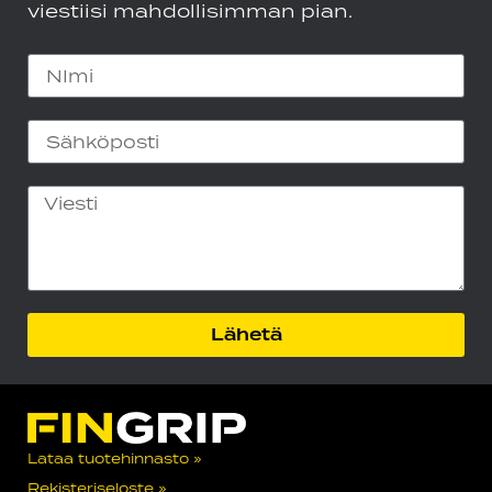
viestiisi mahdollisimman pian.
Lähetä
Lataa tuotehinnasto »
Rekisteriseloste »