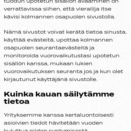
tuodun upotetun sisällön avaaminen on
verrattavissa siihen, että vierailija itse
kävisi kolmannen osapuolen sivustolla.
Nämä sivustot voivat kerätä tietoa sinusta,
käyttää evästeitä, upottaa kolmannen
osapuolen seurantaevästeitä ja
monitoroida vuorovaikutustasi upotetun
sisällön kanssa, mukaan lukien
vuorovaikutuksen seuranta jos ja kun olet
kirjautunut käyttäjänä sivustolle.
Kuinka kauan säilytämme
tietoa
Yrityksemme kanssa kertaluontoisesti
asioivien tiedot hävitetään vuoden
kuluttua niiden syntymisestä.