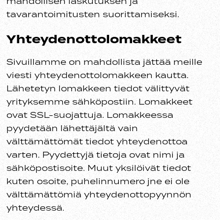
mahdollisen laskutuksen ja
tavarantoimitusten suorittamiseksi.
Yhteydenottolomakkeet
Sivuillamme on mahdollista jättää meille
viesti yhteydenottolomakkeen kautta.
Lähetetyn lomakkeen tiedot välittyvät
yrityksemme sähköpostiin. Lomakkeet
ovat SSL-suojattuja. Lomakkeessa
pyydetään lähettäjältä vain
välttämättömät tiedot yhteydenottoa
varten. Pyydettyjä tietoja ovat nimi ja
sähköpostisoite. Muut yksilöivät tiedot
kuten osoite, puhelinnumero jne ei ole
välttämättömiä yhteydenottopyynnön
yhteydessä.