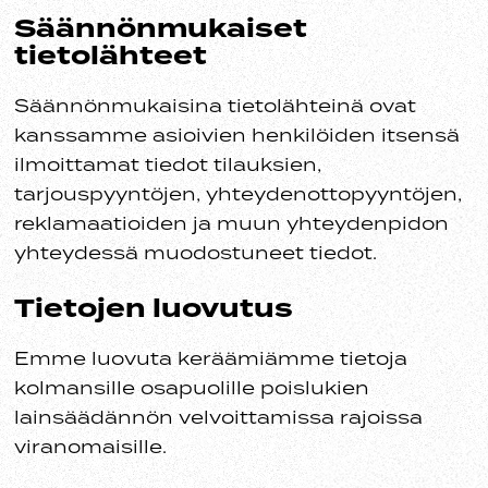
Säännönmukaiset
tietolähteet
Säännönmukaisina tietolähteinä ovat
kanssamme asioivien henkilöiden itsensä
ilmoittamat tiedot tilauksien,
tarjouspyyntöjen, yhteydenottopyyntöjen,
reklamaatioiden ja muun yhteydenpidon
yhteydessä muodostuneet tiedot.
Tietojen luovutus
Emme luovuta keräämiämme tietoja
kolmansille osapuolille poislukien
lainsäädännön velvoittamissa rajoissa
viranomaisille.