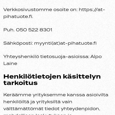
Verkkosivustomme osoite on: https://at-
pihatuote.fi.
Puh. 050 522 8301
Sähköposti: myynti(at)at-pihatuote.fi
Yhteyshenkilö tietosuoja-asioissa: Alpo
Laine
Henkilötietojen käsittelyn
tarkoitus
Keräämme yrityksemme kanssa asioivilta
henkilöiltä ja yrityksiltä vain
välttämättömät tiedot yhteydenpidon,