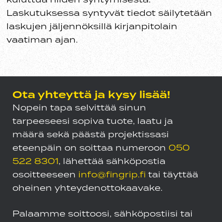
Laskutuksessa syntyvät tiedot säilytetään
laskujen jäljennöksillä kirjanpitolain
vaatiman ajan.
Ota yhteyttä ja kysy lisää!
Nopein tapa selvittää sinun
tarpeeseesi sopiva tuote, laatu ja
määrä sekä päästä projektissasi
eteenpäin on soittaa numeroon
050
522 8301
, lähettää sähköpostia
osoitteeseen
info@fingrip.fi
tai täyttää
oheinen yhteydenottokaavake.
Palaamme soittoosi, sähköpostiisi tai